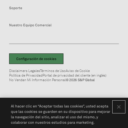
Soporte
Nuestro Equipo Comercial
Configuración de cookies
Disclaimers Legales
Términos de Uso
Aviso de Cookie
Política de Privacidad
Portal de privacidad del cliente (en inglés)
No Vendan Mi Información Personal
© 2026 S&P Global
Al hacer clic en “Aceptar todas las cookies”, usted acepta
que las cookies se guarden en su dispositivo para mejorar
la navegación del sitio, analizar el uso del mismo, y
colaborar con nuestros estudios para marketing.