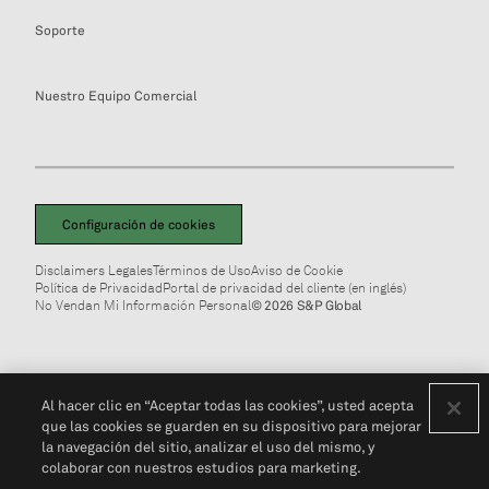
Soporte
Nuestro Equipo Comercial
Configuración de cookies
Disclaimers Legales
Términos de Uso
Aviso de Cookie
Política de Privacidad
Portal de privacidad del cliente (en inglés)
No Vendan Mi Información Personal
© 2026 S&P Global
Al hacer clic en “Aceptar todas las cookies”, usted acepta
que las cookies se guarden en su dispositivo para mejorar
la navegación del sitio, analizar el uso del mismo, y
colaborar con nuestros estudios para marketing.