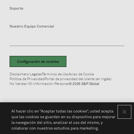
Soporte
Nuestro Equipo Comercial
Configuración de cookies
Disclaimers Legales
Términos de Uso
Aviso de Cookie
Política de Privacidad
Portal de privacidad del cliente (en inglés)
No Vendan Mi Información Personal
© 2026 S&P Global
Al hacer clic en “Aceptar todas las cookies”, usted acepta
que las cookies se guarden en su dispositivo para mejorar
la navegación del sitio, analizar el uso del mismo, y
colaborar con nuestros estudios para marketing.