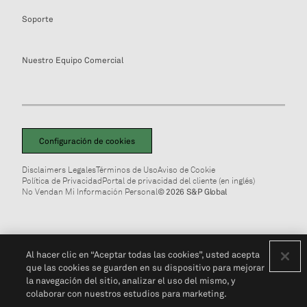
Soporte
Nuestro Equipo Comercial
Configuración de cookies
Disclaimers Legales
Términos de Uso
Aviso de Cookie
Política de Privacidad
Portal de privacidad del cliente (en inglés)
No Vendan Mi Información Personal
© 2026 S&P Global
Al hacer clic en “Aceptar todas las cookies”, usted acepta
que las cookies se guarden en su dispositivo para mejorar
la navegación del sitio, analizar el uso del mismo, y
colaborar con nuestros estudios para marketing.