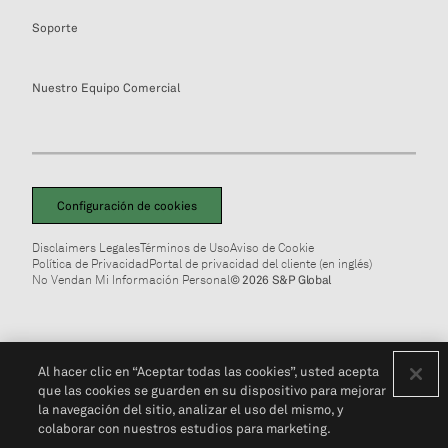
Soporte
Nuestro Equipo Comercial
Configuración de cookies
Disclaimers Legales
Términos de Uso
Aviso de Cookie
Política de Privacidad
Portal de privacidad del cliente (en inglés)
No Vendan Mi Información Personal
© 2026 S&P Global
Al hacer clic en “Aceptar todas las cookies”, usted acepta
que las cookies se guarden en su dispositivo para mejorar
la navegación del sitio, analizar el uso del mismo, y
colaborar con nuestros estudios para marketing.