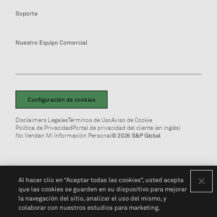
Soporte
Nuestro Equipo Comercial
Configuración de cookies
Disclaimers Legales
Términos de Uso
Aviso de Cookie
Política de Privacidad
Portal de privacidad del cliente (en inglés)
No Vendan Mi Información Personal
© 2026 S&P Global
Al hacer clic en “Aceptar todas las cookies”, usted acepta
que las cookies se guarden en su dispositivo para mejorar
la navegación del sitio, analizar el uso del mismo, y
colaborar con nuestros estudios para marketing.