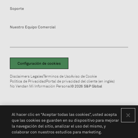
Soporte
Nuestro Equipo Comercial
Configuración de cookies
Disclaimers Legales
Términos de Uso
Aviso de Cookie
Política de Privacidad
Portal de privacidad del cliente (en inglés)
No Vendan Mi Información Personal
© 2026 S&P Global
Al hacer clic en “Aceptar todas las cookies”, usted acepta
que las cookies se guarden en su dispositivo para mejorar
la navegación del sitio, analizar el uso del mismo, y
colaborar con nuestros estudios para marketing.