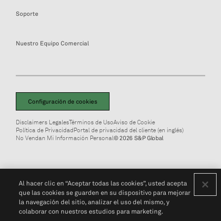
Soporte
Nuestro Equipo Comercial
Configuración de cookies
Disclaimers Legales
Términos de Uso
Aviso de Cookie
Política de Privacidad
Portal de privacidad del cliente (en inglés)
No Vendan Mi Información Personal
© 2026 S&P Global
Al hacer clic en “Aceptar todas las cookies”, usted acepta
que las cookies se guarden en su dispositivo para mejorar
la navegación del sitio, analizar el uso del mismo, y
colaborar con nuestros estudios para marketing.