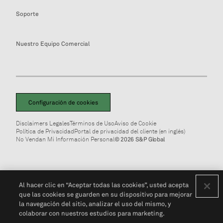
Soporte
Nuestro Equipo Comercial
Configuración de cookies
Disclaimers Legales
Términos de Uso
Aviso de Cookie
Política de Privacidad
Portal de privacidad del cliente (en inglés)
No Vendan Mi Información Personal
© 2026 S&P Global
Al hacer clic en “Aceptar todas las cookies”, usted acepta
que las cookies se guarden en su dispositivo para mejorar
la navegación del sitio, analizar el uso del mismo, y
colaborar con nuestros estudios para marketing.