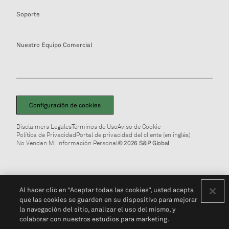
Soporte
Nuestro Equipo Comercial
Configuración de cookies
Disclaimers Legales
Términos de Uso
Aviso de Cookie
Política de Privacidad
Portal de privacidad del cliente (en inglés)
No Vendan Mi Información Personal
© 2026 S&P Global
Al hacer clic en “Aceptar todas las cookies”, usted acepta
que las cookies se guarden en su dispositivo para mejorar
la navegación del sitio, analizar el uso del mismo, y
colaborar con nuestros estudios para marketing.