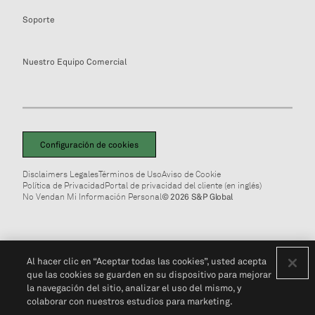
Soporte
Nuestro Equipo Comercial
Configuración de cookies
Disclaimers Legales
Términos de Uso
Aviso de Cookie
Política de Privacidad
Portal de privacidad del cliente (en inglés)
No Vendan Mi Información Personal
© 2026 S&P Global
Al hacer clic en “Aceptar todas las cookies”, usted acepta
que las cookies se guarden en su dispositivo para mejorar
la navegación del sitio, analizar el uso del mismo, y
colaborar con nuestros estudios para marketing.