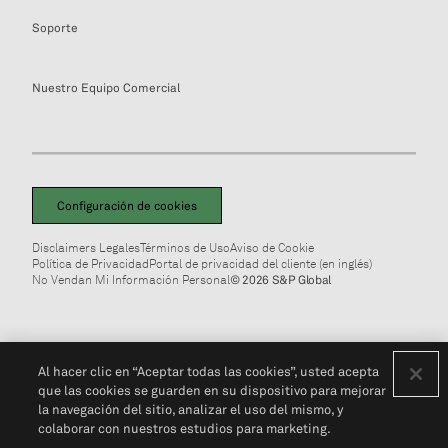
Soporte
Nuestro Equipo Comercial
Configuración de cookies
Disclaimers Legales
Términos de Uso
Aviso de Cookie
Política de Privacidad
Portal de privacidad del cliente (en inglés)
No Vendan Mi Información Personal
© 2026 S&P Global
Al hacer clic en “Aceptar todas las cookies”, usted acepta
que las cookies se guarden en su dispositivo para mejorar
la navegación del sitio, analizar el uso del mismo, y
colaborar con nuestros estudios para marketing.