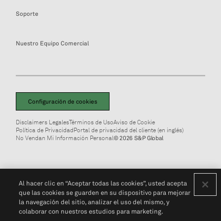
Soporte
Nuestro Equipo Comercial
Configuración de cookies
Disclaimers Legales
Términos de Uso
Aviso de Cookie
Política de Privacidad
Portal de privacidad del cliente (en inglés)
No Vendan Mi Información Personal
© 2026 S&P Global
Al hacer clic en “Aceptar todas las cookies”, usted acepta
que las cookies se guarden en su dispositivo para mejorar
la navegación del sitio, analizar el uso del mismo, y
colaborar con nuestros estudios para marketing.