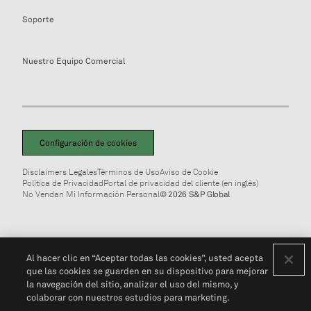
Soporte
Nuestro Equipo Comercial
Configuración de cookies
Disclaimers Legales
Términos de Uso
Aviso de Cookie
Política de Privacidad
Portal de privacidad del cliente (en inglés)
No Vendan Mi Información Personal
© 2026 S&P Global
Al hacer clic en “Aceptar todas las cookies”, usted acepta
que las cookies se guarden en su dispositivo para mejorar
la navegación del sitio, analizar el uso del mismo, y
colaborar con nuestros estudios para marketing.