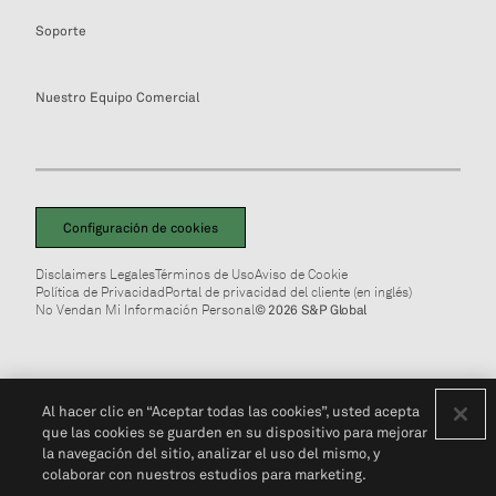
Soporte
Nuestro Equipo Comercial
Configuración de cookies
Disclaimers Legales
Términos de Uso
Aviso de Cookie
Política de Privacidad
Portal de privacidad del cliente (en inglés)
No Vendan Mi Información Personal
© 2026 S&P Global
Al hacer clic en “Aceptar todas las cookies”, usted acepta
que las cookies se guarden en su dispositivo para mejorar
la navegación del sitio, analizar el uso del mismo, y
colaborar con nuestros estudios para marketing.