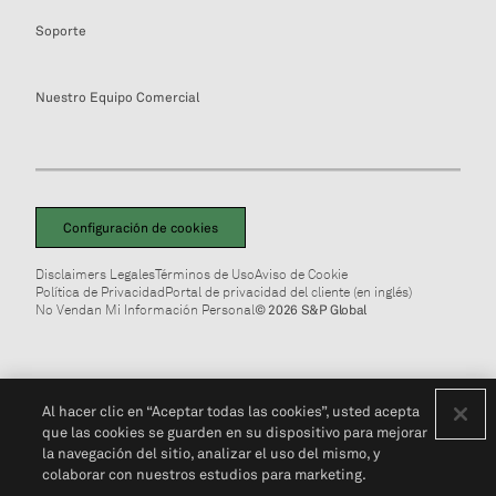
Soporte
Nuestro Equipo Comercial
Configuración de cookies
Disclaimers Legales
Términos de Uso
Aviso de Cookie
Política de Privacidad
Portal de privacidad del cliente (en inglés)
No Vendan Mi Información Personal
© 2026 S&P Global
Al hacer clic en “Aceptar todas las cookies”, usted acepta
que las cookies se guarden en su dispositivo para mejorar
la navegación del sitio, analizar el uso del mismo, y
colaborar con nuestros estudios para marketing.