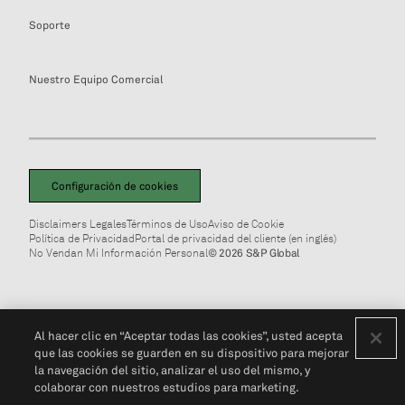
Soporte
Nuestro Equipo Comercial
Configuración de cookies
Disclaimers Legales
Términos de Uso
Aviso de Cookie
Política de Privacidad
Portal de privacidad del cliente (en inglés)
No Vendan Mi Información Personal
© 2026 S&P Global
Al hacer clic en “Aceptar todas las cookies”, usted acepta
que las cookies se guarden en su dispositivo para mejorar
la navegación del sitio, analizar el uso del mismo, y
colaborar con nuestros estudios para marketing.