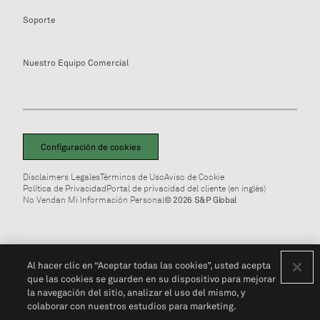
Soporte
Nuestro Equipo Comercial
Configuración de cookies
Disclaimers Legales
Términos de Uso
Aviso de Cookie
Política de Privacidad
Portal de privacidad del cliente (en inglés)
No Vendan Mi Información Personal
© 2026 S&P Global
Al hacer clic en “Aceptar todas las cookies”, usted acepta
que las cookies se guarden en su dispositivo para mejorar
la navegación del sitio, analizar el uso del mismo, y
colaborar con nuestros estudios para marketing.