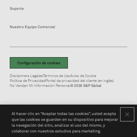
Soporte
Nuestro Equipo Comercial
Configuración de cookies
Disclaimers Legales
Términos de Uso
Aviso de Cookie
Política de Privacidad
Portal de privacidad del cliente (en inglés)
No Vendan Mi Información Personal
© 2026 S&P Global
Al hacer clic en “Aceptar todas las cookies”, usted acepta
que las cookies se guarden en su dispositivo para mejorar
la navegación del sitio, analizar el uso del mismo, y
colaborar con nuestros estudios para marketing.