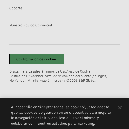
Soporte
Nuestro Equipo Comercial
Configuración de cookies
Disclaimers Legales
Términos de Uso
Aviso de Cookie
Política de Privacidad
Portal de privacidad del cliente (en inglés)
No Vendan Mi Información Personal
© 2026 S&P Global
Al hacer clic en “Aceptar todas las cookies”, usted acepta
que las cookies se guarden en su dispositivo para mejorar
la navegación del sitio, analizar el uso del mismo, y
colaborar con nuestros estudios para marketing.