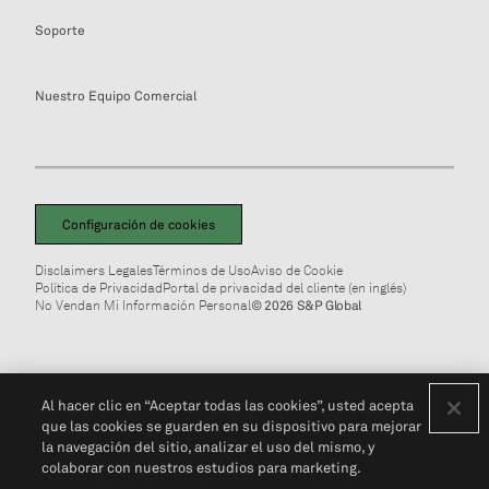
Soporte
Nuestro Equipo Comercial
Configuración de cookies
Disclaimers Legales
Términos de Uso
Aviso de Cookie
Política de Privacidad
Portal de privacidad del cliente (en inglés)
No Vendan Mi Información Personal
© 2026 S&P Global
Al hacer clic en “Aceptar todas las cookies”, usted acepta
que las cookies se guarden en su dispositivo para mejorar
la navegación del sitio, analizar el uso del mismo, y
colaborar con nuestros estudios para marketing.