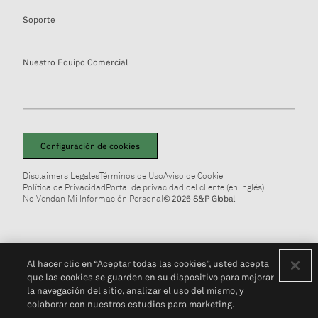
Soporte
Nuestro Equipo Comercial
Configuración de cookies
Disclaimers Legales
Términos de Uso
Aviso de Cookie
Política de Privacidad
Portal de privacidad del cliente (en inglés)
No Vendan Mi Información Personal
© 2026 S&P Global
Al hacer clic en “Aceptar todas las cookies”, usted acepta
que las cookies se guarden en su dispositivo para mejorar
la navegación del sitio, analizar el uso del mismo, y
colaborar con nuestros estudios para marketing.