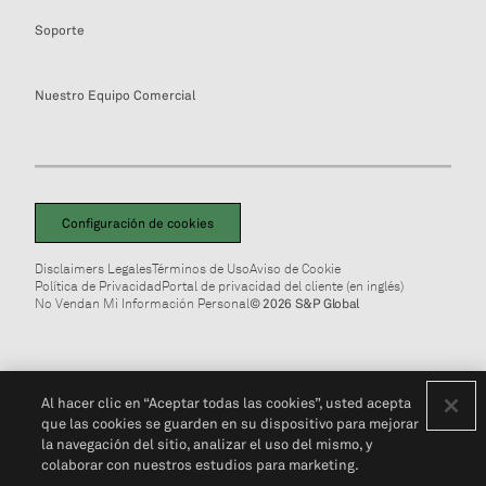
Soporte
Nuestro Equipo Comercial
Configuración de cookies
Disclaimers Legales
Términos de Uso
Aviso de Cookie
Política de Privacidad
Portal de privacidad del cliente (en inglés)
No Vendan Mi Información Personal
© 2026 S&P Global
Al hacer clic en “Aceptar todas las cookies”, usted acepta
que las cookies se guarden en su dispositivo para mejorar
la navegación del sitio, analizar el uso del mismo, y
colaborar con nuestros estudios para marketing.