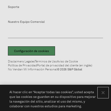
Soporte
Nuestro Equipo Comercial
Configuración de cookies
Disclaimers Legales
Términos de Uso
Aviso de Cookie
Política de Privacidad
Portal de privacidad del cliente (en inglés)
No Vendan Mi Información Personal
© 2026 S&P Global
Al hacer clic en “Aceptar todas las cookies”, usted acepta
que las cookies se guarden en su dispositivo para mejorar
la navegación del sitio, analizar el uso del mismo, y
colaborar con nuestros estudios para marketing.