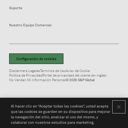
Soporte
Nuestro Equipo Comercial
Configuración de cookies
Disclaimers Legales
Términos de Uso
Aviso de Cookie
Política de Privacidad
Portal de privacidad del cliente (en inglés)
No Vendan Mi Información Personal
© 2026 S&P Global
Al hacer clic en “Aceptar todas las cookies”, usted acepta
que las cookies se guarden en su dispositivo para mejorar
la navegación del sitio, analizar el uso del mismo, y
colaborar con nuestros estudios para marketing.