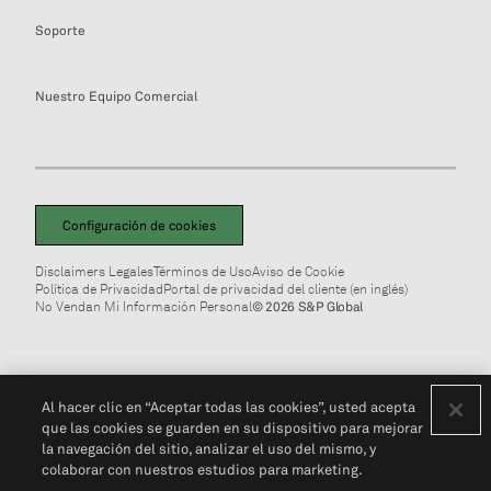
Soporte
Nuestro Equipo Comercial
Configuración de cookies
Disclaimers Legales
Términos de Uso
Aviso de Cookie
Política de Privacidad
Portal de privacidad del cliente (en inglés)
No Vendan Mi Información Personal
© 2026 S&P Global
Al hacer clic en “Aceptar todas las cookies”, usted acepta
que las cookies se guarden en su dispositivo para mejorar
la navegación del sitio, analizar el uso del mismo, y
colaborar con nuestros estudios para marketing.