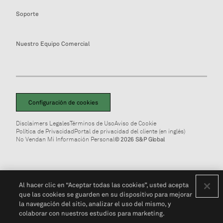
Soporte
Nuestro Equipo Comercial
Configuración de cookies
Disclaimers Legales
Términos de Uso
Aviso de Cookie
Política de Privacidad
Portal de privacidad del cliente (en inglés)
No Vendan Mi Información Personal
© 2026 S&P Global
Al hacer clic en “Aceptar todas las cookies”, usted acepta
que las cookies se guarden en su dispositivo para mejorar
la navegación del sitio, analizar el uso del mismo, y
colaborar con nuestros estudios para marketing.