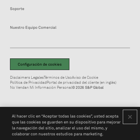
Soporte
Nuestro Equipo Comercial
Configuración de cookies
Disclaimers Legales
Términos de Uso
Aviso de Cookie
Política de Privacidad
Portal de privacidad del cliente (en inglés)
No Vendan Mi Información Personal
© 2026 S&P Global
Al hacer clic en “Aceptar todas las cookies”, usted acepta
que las cookies se guarden en su dispositivo para mejorar
la navegación del sitio, analizar el uso del mismo, y
colaborar con nuestros estudios para marketing.