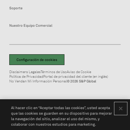
Soporte
Nuestro Equipo Comercial
Configuración de cookies
Disclaimers Legales
Términos de Uso
Aviso de Cookie
Política de Privacidad
Portal de privacidad del cliente (en inglés)
No Vendan Mi Información Personal
© 2026 S&P Global
Al hacer clic en “Aceptar todas las cookies”, usted acepta
que las cookies se guarden en su dispositivo para mejorar
la navegación del sitio, analizar el uso del mismo, y
colaborar con nuestros estudios para marketing.