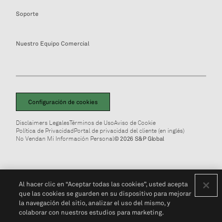
Soporte
Nuestro Equipo Comercial
Configuración de cookies
Disclaimers Legales
Términos de Uso
Aviso de Cookie
Política de Privacidad
Portal de privacidad del cliente (en inglés)
No Vendan Mi Información Personal
© 2026 S&P Global
Al hacer clic en “Aceptar todas las cookies”, usted acepta
que las cookies se guarden en su dispositivo para mejorar
la navegación del sitio, analizar el uso del mismo, y
colaborar con nuestros estudios para marketing.