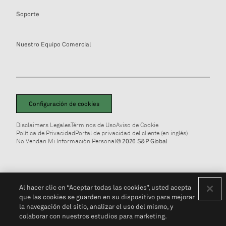
Soporte
Nuestro Equipo Comercial
Configuración de cookies
Disclaimers Legales
Términos de Uso
Aviso de Cookie
Política de Privacidad
Portal de privacidad del cliente (en inglés)
No Vendan Mi Información Personal
© 2026 S&P Global
Al hacer clic en “Aceptar todas las cookies”, usted acepta
que las cookies se guarden en su dispositivo para mejorar
la navegación del sitio, analizar el uso del mismo, y
colaborar con nuestros estudios para marketing.