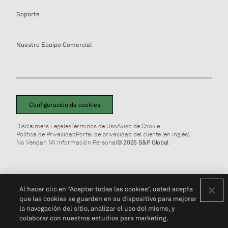
Soporte
Nuestro Equipo Comercial
Configuración de cookies
Disclaimers Legales
Términos de Uso
Aviso de Cookie
Política de Privacidad
Portal de privacidad del cliente (en inglés)
No Vendan Mi Información Personal
© 2026 S&P Global
Al hacer clic en “Aceptar todas las cookies”, usted acepta
que las cookies se guarden en su dispositivo para mejorar
la navegación del sitio, analizar el uso del mismo, y
colaborar con nuestros estudios para marketing.