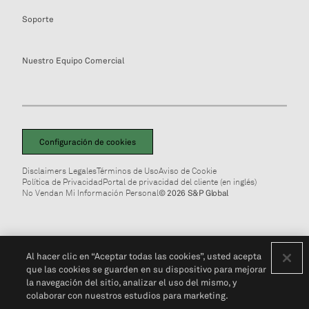
Soporte
Nuestro Equipo Comercial
Configuración de cookies
Disclaimers Legales
Términos de Uso
Aviso de Cookie
Política de Privacidad
Portal de privacidad del cliente (en inglés)
No Vendan Mi Información Personal
© 2026 S&P Global
Al hacer clic en “Aceptar todas las cookies”, usted acepta
que las cookies se guarden en su dispositivo para mejorar
la navegación del sitio, analizar el uso del mismo, y
colaborar con nuestros estudios para marketing.