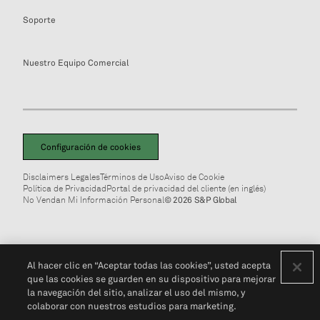
Soporte
Nuestro Equipo Comercial
Configuración de cookies
Disclaimers Legales
Términos de Uso
Aviso de Cookie
Política de Privacidad
Portal de privacidad del cliente (en inglés)
No Vendan Mi Información Personal
© 2026 S&P Global
Al hacer clic en “Aceptar todas las cookies”, usted acepta
que las cookies se guarden en su dispositivo para mejorar
la navegación del sitio, analizar el uso del mismo, y
colaborar con nuestros estudios para marketing.