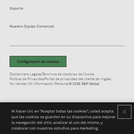
Soporte
Nuestro Equipo Comercial
Configuración de cookies
Disclaimers Legales
Términos de Uso
Aviso de Cookie
Política de Privacidad
Portal de privacidad del cliente (en inglés)
No Vendan Mi Información Personal
© 2026 S&P Global
Al hacer clic en “Aceptar todas las cookies”, usted acepta
que las cookies se guarden en su dispositivo para mejorar
la navegación del sitio, analizar el uso del mismo, y
colaborar con nuestros estudios para marketing.