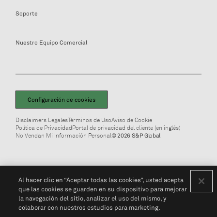
Soporte
Nuestro Equipo Comercial
Configuración de cookies
Disclaimers Legales
Términos de Uso
Aviso de Cookie
Política de Privacidad
Portal de privacidad del cliente (en inglés)
No Vendan Mi Información Personal
© 2026 S&P Global
Al hacer clic en “Aceptar todas las cookies”, usted acepta
que las cookies se guarden en su dispositivo para mejorar
la navegación del sitio, analizar el uso del mismo, y
colaborar con nuestros estudios para marketing.