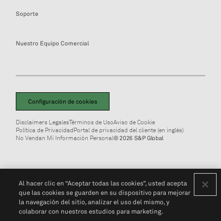
Soporte
Nuestro Equipo Comercial
Configuración de cookies
Disclaimers Legales
Términos de Uso
Aviso de Cookie
Política de Privacidad
Portal de privacidad del cliente (en inglés)
No Vendan Mi Información Personal
© 2026 S&P Global
Al hacer clic en “Aceptar todas las cookies”, usted acepta
que las cookies se guarden en su dispositivo para mejorar
la navegación del sitio, analizar el uso del mismo, y
colaborar con nuestros estudios para marketing.