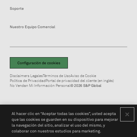
Soporte
Nuestro Equipo Comercial
Configuración de cookies
Disclaimers Legales
Términos de Uso
Aviso de Cookie
Política de Privacidad
Portal de privacidad del cliente (en inglés)
No Vendan Mi Información Personal
© 2026 S&P Global
Al hacer clic en “Aceptar todas las cookies”, usted acepta
que las cookies se guarden en su dispositivo para mejorar
la navegación del sitio, analizar el uso del mismo, y
colaborar con nuestros estudios para marketing.