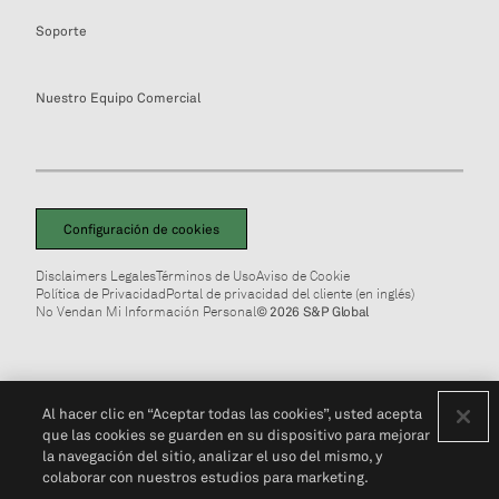
Soporte
Nuestro Equipo Comercial
Configuración de cookies
Disclaimers Legales
Términos de Uso
Aviso de Cookie
Política de Privacidad
Portal de privacidad del cliente (en inglés)
No Vendan Mi Información Personal
© 2026 S&P Global
Al hacer clic en “Aceptar todas las cookies”, usted acepta
que las cookies se guarden en su dispositivo para mejorar
la navegación del sitio, analizar el uso del mismo, y
colaborar con nuestros estudios para marketing.