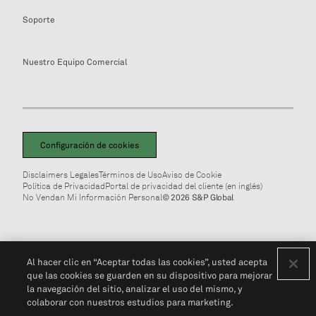
Soporte
Nuestro Equipo Comercial
Configuración de cookies
Disclaimers Legales
Términos de Uso
Aviso de Cookie
Política de Privacidad
Portal de privacidad del cliente (en inglés)
No Vendan Mi Información Personal
© 2026 S&P Global
Al hacer clic en “Aceptar todas las cookies”, usted acepta
que las cookies se guarden en su dispositivo para mejorar
la navegación del sitio, analizar el uso del mismo, y
colaborar con nuestros estudios para marketing.