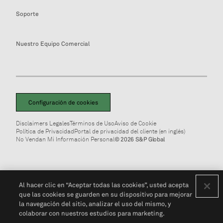
Soporte
Nuestro Equipo Comercial
Configuración de cookies
Disclaimers Legales
Términos de Uso
Aviso de Cookie
Política de Privacidad
Portal de privacidad del cliente (en inglés)
No Vendan Mi Información Personal
© 2026 S&P Global
Al hacer clic en “Aceptar todas las cookies”, usted acepta
que las cookies se guarden en su dispositivo para mejorar
la navegación del sitio, analizar el uso del mismo, y
colaborar con nuestros estudios para marketing.