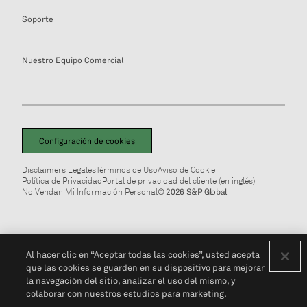
Soporte
Nuestro Equipo Comercial
Configuración de cookies
Disclaimers Legales
Términos de Uso
Aviso de Cookie
Política de Privacidad
Portal de privacidad del cliente (en inglés)
No Vendan Mi Información Personal
© 2026 S&P Global
Al hacer clic en “Aceptar todas las cookies”, usted acepta
que las cookies se guarden en su dispositivo para mejorar
la navegación del sitio, analizar el uso del mismo, y
colaborar con nuestros estudios para marketing.