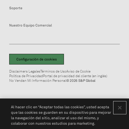
Soporte
Nuestro Equipo Comercial
Configuración de cookies
Disclaimers Legales
Términos de Uso
Aviso de Cookie
Política de Privacidad
Portal de privacidad del cliente (en inglés)
No Vendan Mi Información Personal
© 2026 S&P Global
Al hacer clic en “Aceptar todas las cookies”, usted acepta
que las cookies se guarden en su dispositivo para mejorar
la navegación del sitio, analizar el uso del mismo, y
colaborar con nuestros estudios para marketing.