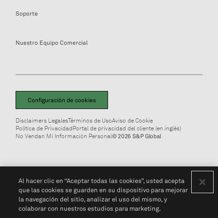
Soporte
Nuestro Equipo Comercial
Configuración de cookies
Disclaimers Legales
Términos de Uso
Aviso de Cookie
Política de Privacidad
Portal de privacidad del cliente (en inglés)
No Vendan Mi Información Personal
© 2026 S&P Global
Al hacer clic en “Aceptar todas las cookies”, usted acepta
que las cookies se guarden en su dispositivo para mejorar
la navegación del sitio, analizar el uso del mismo, y
colaborar con nuestros estudios para marketing.