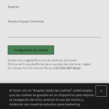
Soporte
Nuestro Equipo Comercial
Configuración de cookies
Disclaimers Legales
Términos de Uso
Aviso de Cookie
Política de Privacidad
Portal de privacidad del cliente (en inglés)
No Vendan Mi Información Personal
© 2026 S&P Global
Al hacer clic en “Aceptar todas las cookies”, usted acepta
que las cookies se guarden en su dispositivo para mejorar
la navegación del sitio, analizar el uso del mismo, y
colaborar con nuestros estudios para marketing.