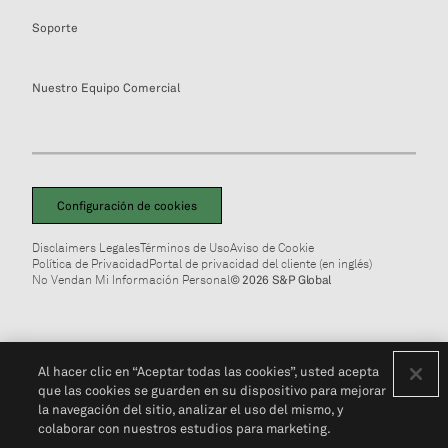
Soporte
Nuestro Equipo Comercial
Configuración de cookies
Disclaimers Legales
Términos de Uso
Aviso de Cookie
Política de Privacidad
Portal de privacidad del cliente (en inglés)
No Vendan Mi Información Personal
© 2026 S&P Global
Al hacer clic en “Aceptar todas las cookies”, usted acepta
que las cookies se guarden en su dispositivo para mejorar
la navegación del sitio, analizar el uso del mismo, y
colaborar con nuestros estudios para marketing.