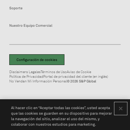
Soporte
Nuestro Equipo Comercial
Configuración de cookies
Disclaimers Legales
Términos de Uso
Aviso de Cookie
Política de Privacidad
Portal de privacidad del cliente (en inglés)
No Vendan Mi Información Personal
© 2026 S&P Global
Al hacer clic en “Aceptar todas las cookies”, usted acepta
que las cookies se guarden en su dispositivo para mejorar
la navegación del sitio, analizar el uso del mismo, y
colaborar con nuestros estudios para marketing.