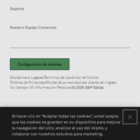
Soporte
Nuestro Equipo Comercial
Configuración de cookies
Disclaimers Legales
Términos de Uso
Aviso de Cookie
Política de Privacidad
Portal de privacidad del cliente (en inglés)
No Vendan Mi Información Personal
© 2026 S&P Global
Al hacer clic en “Aceptar todas las cookies”, usted acepta
que las cookies se guarden en su dispositivo para mejorar
la navegación del sitio, analizar el uso del mismo, y
colaborar con nuestros estudios para marketing.