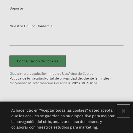
Soporte
Nuestro Equipo Comercial
Configuración de cookies
Disclaimers Legales
Términos de Uso
Aviso de Cookie
Política de Privacidad
Portal de privacidad del cliente (en inglés)
No Vendan Mi Información Personal
© 2026 S&P Global
Al hacer clic en “Aceptar todas las cookies”, usted acepta
que las cookies se guarden en su dispositivo para mejorar
la navegación del sitio, analizar el uso del mismo, y
colaborar con nuestros estudios para marketing.