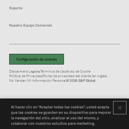
Soporte
Nuestro Equipo Comercial
Configuración de cookies
Disclaimers Legales
Términos de Uso
Aviso de Cookie
Política de Privacidad
Portal de privacidad del cliente (en inglés)
No Vendan Mi Información Personal
© 2026 S&P Global
Al hacer clic en “Aceptar todas las cookies”, usted acepta
que las cookies se guarden en su dispositivo para mejorar
la navegación del sitio, analizar el uso del mismo, y
colaborar con nuestros estudios para marketing.